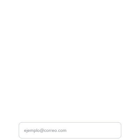
Explore our sleek website template for 
seamless navigation.
CONTACT
info@email.com
123-123-1234
NEWSLETTER
Tu correo